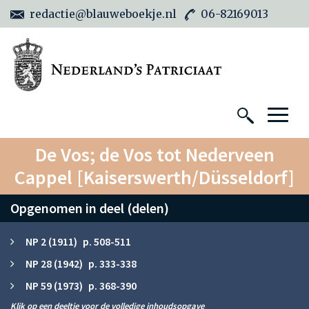
redactie@blauweboekje.nl
06-82169013
De Vos; de Vos tot Nederveen
Cappel [Kaiserswerth/Düsseldorf]
Opgenomen in deel (delen)
NP 2 (1911) p. 508-511
NP 28 (1942) p. 333-338
NP 59 (1973) p. 368-390
Klik op een deeltje voor de volledige inhoudsopgave