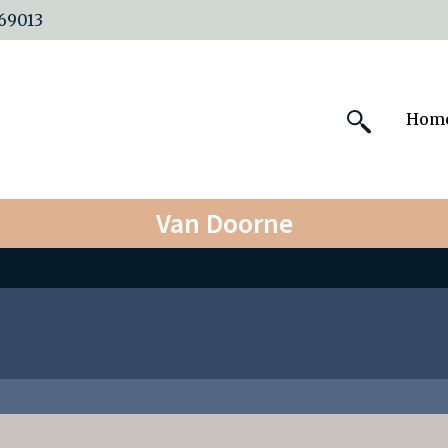
69013
Hom
Van Doorne